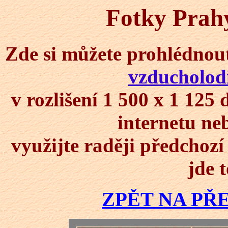
Fotky Prahy
Zde si můžete prohlédnou
vzducholod
v rozlišení 1 500 x 1 125
internetu ne
využijte raději předchozí 
jde t
ZPĚT NA PŘ