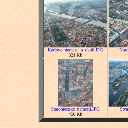
Karlovo_namesti_a_okoli.JPG
Nar
321 Kb
Staromestske_namesti.JPG
Stva
450 Kb