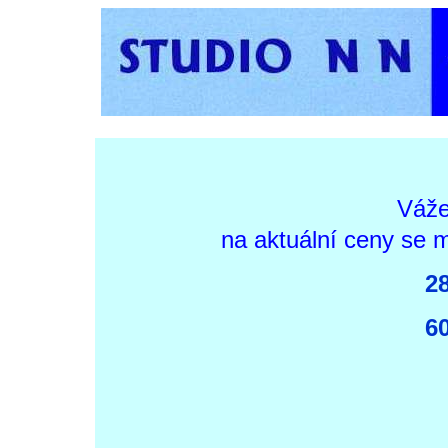
Váže
na aktuální ceny se m
2
6