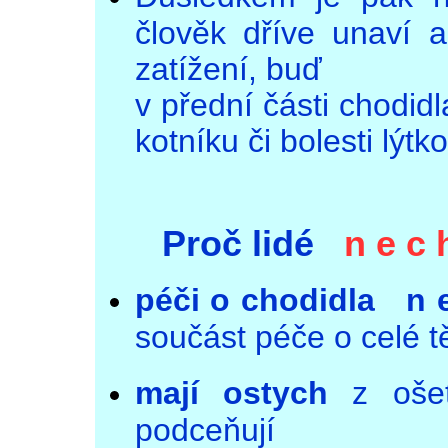
člověk dříve unaví a
zatížení, buď
v přední části chodidl
kotníku či bolesti lýtk
Proč lidé
n e c 
péči o chodidla n 
součást péče o celé t
mají ostych
z oše
podceňují