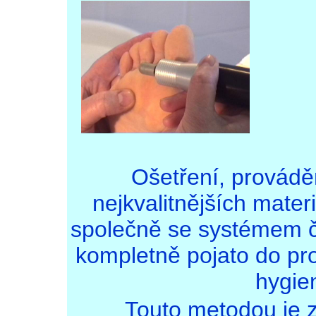
Ošetření, provád
nejkvalitnějších mater
společně se systémem čiš
kompletně pojato do pro
hygien
Touto metodou je 