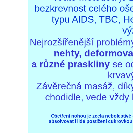
bezkrevnost celého oše
typu AIDS, TBC, Hep
vý
Nejrozšířenější problém
nehty, deformova
a
různé praskliny
se o
krvav
Závěrečná masáž, díky
chodidle, vede vždy
Ošetření nohou je zcela nebolestivé 
absolvovat i lidé postižení cukrovkou