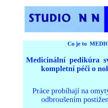
Co je to
MEDIC
Medicinální
pedikúra
s
kompletní péči o no
Práce probíhají na omyt
odbroušením postižen