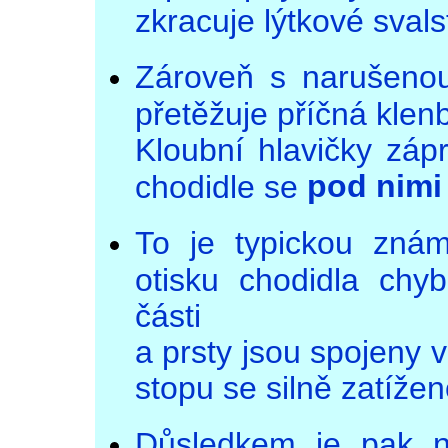
zkracuje lýtkové svals
Zároveň s narušenou 
přetěžuje příčná klenb
Kloubní hlavičky záp
pod nimi 
chodidle se
To je typickou znám
otisku chodidla chyb
části
a prsty jsou spojeny v
stopu se silně zatížen
Důsledkem je pak n