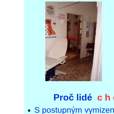
Proč lidé
c h 
S postupným vymizení