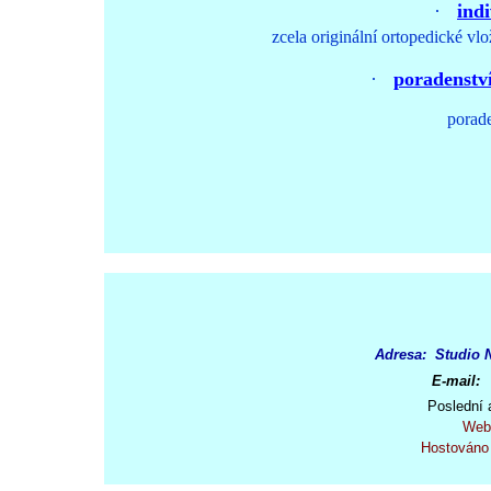
·
ind
zcela originální ortopedické vlož
·
poradenstv
poradens
Adresa: Studio N
E-mail:
Poslední 
Web
Hostováno