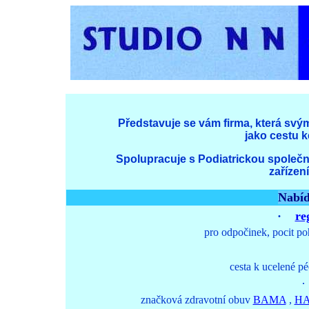
Představuje se vám firma, která svý
jako cestu k
Spolupracuje s Podiatrickou společn
zařízen
Nabí
·
re
pro odpočinek, pocit poho
cesta k ucelené pé
·
značková zdravotní obuv
BAMA
,
HA